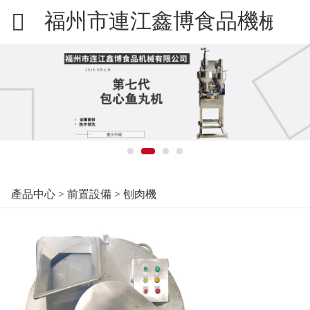
福州市連江鑫博食品機械有
產品中心
>
前置設備
>
刨肉機